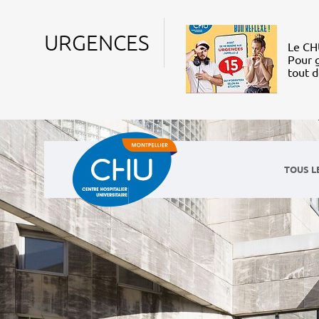
URGENCES
Le CHU
Pour g
tout 
TOUS L