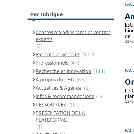
PAG
Par rubrique
An
Est
bio
Centres maladies rares et centres
de
experts
26/0
(3)
Patients et visiteurs
(137)
Professionnels
(47)
PAG
Recherche et innovation
(111)
À propos du CHU
(63)
O
Actualités & Agenda
(2)
Le 
Infos & recommandations
(1)
pla
15/0
RESSOURCES
(1)
PRESENTATION DE LA
PLATEFORME
(1)
PAG