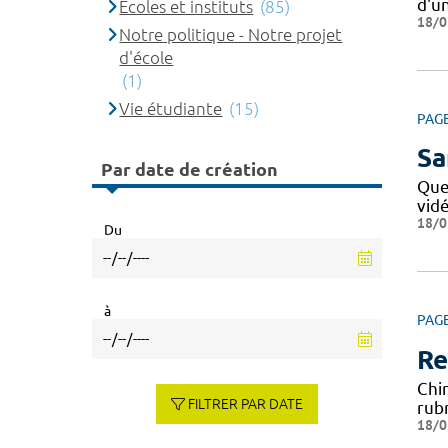
d'u
Ecoles et instituts
(85)
18/0
Notre politique - Notre projet
d'école
(1)
Vie étudiante
(15)
PAG
Sa
Par date de création
Que
vid
18/0
Du
à
PAG
Re
Chi
FILTRER PAR DATE
rub
18/0