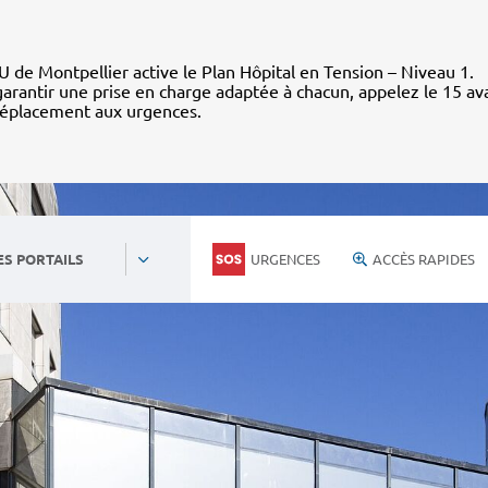
 de Montpellier active le Plan Hôpital en Tension – Niveau 1.
arantir une prise en charge adaptée à chacun, appelez le 15 av
déplacement aux urgences.
URGENCES
ACCÈS RAPIDES
ES PORTAILS