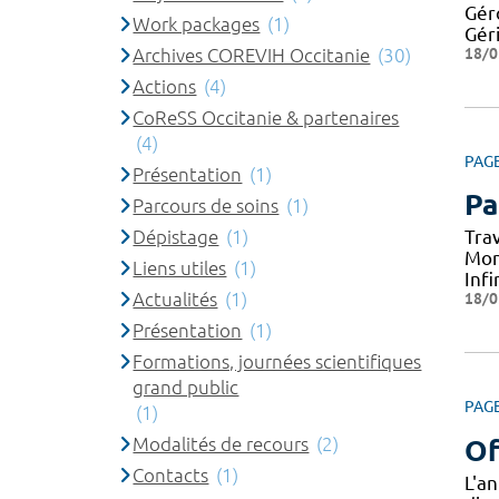
Gér
Work packages
(1)
Gér
18/0
Archives COREVIH Occitanie
(30)
Actions
(4)
CoReSS Occitanie & partenaires
(4)
PAG
Présentation
(1)
Pa
Parcours de soins
(1)
Dépistage
(1)
Tra
Mon
Liens utiles
(1)
Infi
Actualités
(1)
18/0
Présentation
(1)
Formations, journées scientifiques
grand public
PAG
(1)
Modalités de recours
(2)
Of
Contacts
(1)
L'a