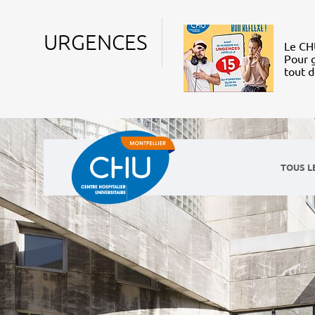
URGENCES
Le CHU
Pour g
tout 
TOUS L