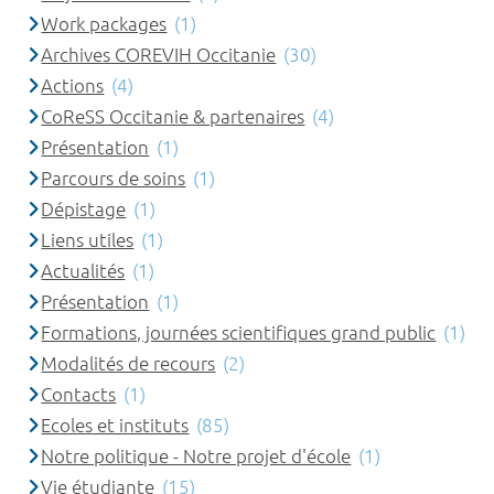
Work packages
(1)
Archives COREVIH Occitanie
(30)
Actions
(4)
CoReSS Occitanie & partenaires
(4)
Présentation
(1)
Parcours de soins
(1)
Dépistage
(1)
Liens utiles
(1)
Actualités
(1)
Présentation
(1)
Formations, journées scientifiques grand public
(1)
Modalités de recours
(2)
Contacts
(1)
Ecoles et instituts
(85)
Notre politique - Notre projet d'école
(1)
Vie étudiante
(15)