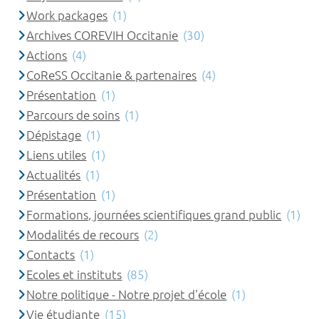
Work packages
(1)
Archives COREVIH Occitanie
(30)
Actions
(4)
CoReSS Occitanie & partenaires
(4)
Présentation
(1)
Parcours de soins
(1)
Dépistage
(1)
Liens utiles
(1)
Actualités
(1)
Présentation
(1)
Formations, journées scientifiques grand public
(1)
Modalités de recours
(2)
Contacts
(1)
Ecoles et instituts
(85)
Notre politique - Notre projet d'école
(1)
Vie étudiante
(15)