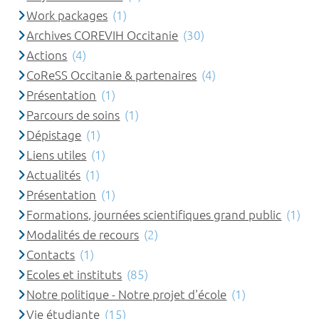
Work packages
(1)
Archives COREVIH Occitanie
(30)
Actions
(4)
CoReSS Occitanie & partenaires
(4)
Présentation
(1)
Parcours de soins
(1)
Dépistage
(1)
Liens utiles
(1)
Actualités
(1)
Présentation
(1)
Formations, journées scientifiques grand public
(1)
Modalités de recours
(2)
Contacts
(1)
Ecoles et instituts
(85)
Notre politique - Notre projet d'école
(1)
Vie étudiante
(15)