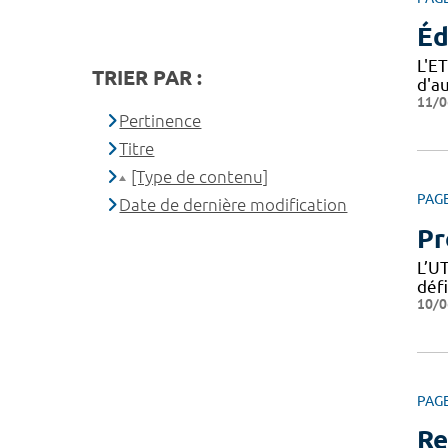
Éd
L'E
TRIER PAR :
d'a
11/0
Pertinence
Titre
[Type de contenu]
PAG
Date de dernière modification
Pr
L’U
déf
10/0
PAG
Re