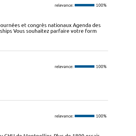
relevance:
100%
 Journées et congrès nationaux Agenda des
wships Vous souhaitez parfaire votre form
relevance:
100%
relevance:
100%
du CHU de Montpellier. Plus de 1800 essais