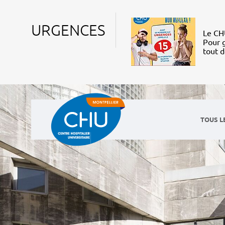
URGENCES
Le CHU
Pour g
tout 
TOUS L