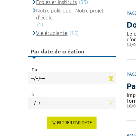
Ecoles et instituts
(85)
Notre politique - Notre projet
PAG
d'école
Do
(1)
Vie étudiante
(15)
Le 
d'or
11/0
Par date de création
Du
PAG
Pa
à
Impl
for
10/0
FILTRER PAR DATE
PAG