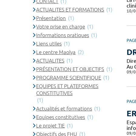
CONTACT
(1)
cli
ACTUALITES ET FORMATIONS
(1)
10/0
Présentation
(1)
Votre prise en charge
(1)
Informations pratiques
(1)
PAG
Liens utiles
(1)
DR
Le centre Maolya
(2)
ACTUALITES
(1)
Dir
Au 
PRÉSENTATION ET OBJECTIFS
(1)
09/0
PROGRAMME SCIENTIFIQUE
(1)
EQUIPES ET PLATEFORMES
CONSTITUTIVES
(1)
PAG
Actualités et formations
(1)
ER
Equipes constitutives
(1)
Esp
Le projet TIE
(1)
inf
09/0
Objectifs des FHU
(1)