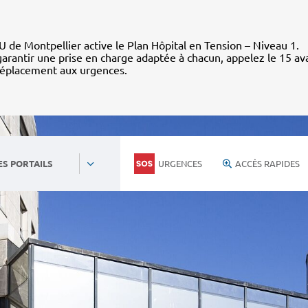
 de Montpellier active le Plan Hôpital en Tension – Niveau 1.
arantir une prise en charge adaptée à chacun, appelez le 15 av
déplacement aux urgences.
URGENCES
ACCÈS RAPIDES
ES PORTAILS