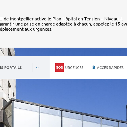
 de Montpellier active le Plan Hôpital en Tension – Niveau 1.
arantir une prise en charge adaptée à chacun, appelez le 15 av
déplacement aux urgences.
URGENCES
ACCÈS RAPIDES
ES PORTAILS