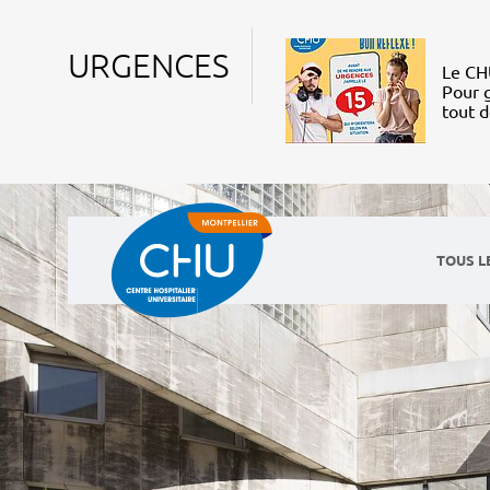
URGENCES
Le CHU
Pour g
tout 
TOUS L