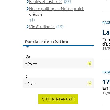
Ecoles et instituts
(85)
Notre politique - Notre projet
d'école
(1)
PAG
Vie étudiante
(15)
La
Con
Par date de création
d'Et
15/0
Du
PAG
à
17
Affi
15/0
FILTRER PAR DATE