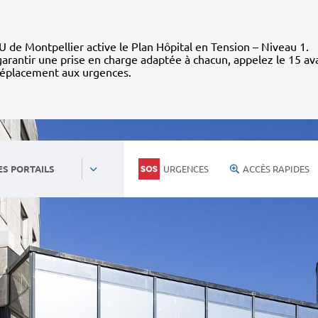
 de Montpellier active le Plan Hôpital en Tension – Niveau 1.
arantir une prise en charge adaptée à chacun, appelez le 15 av
déplacement aux urgences.
URGENCES
ACCÈS RAPIDES
ES PORTAILS