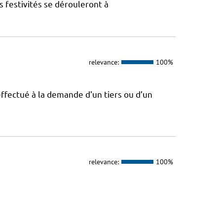
s festivités se dérouleront à
relevance:
100%
effectué à la demande d'un tiers ou d’un
relevance:
100%