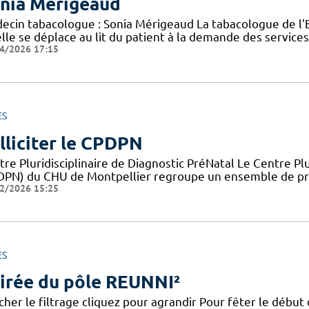
nia Mérigeaud
ecin tabacologue : Sonia Mérigeaud La tabacologue de l'ELS
lle se déplace au lit du patient à la demande des services
4/2026 17:15
ES
lliciter le CPDPN
re Pluridisciplinaire de Diagnostic PréNatal Le Centre Plu
DPN) du CHU de Montpellier regroupe un ensemble de pro
2/2026 15:25
ES
irée du pôle REUNNI²
cher le filtrage cliquez pour agrandir Pour fêter le début 