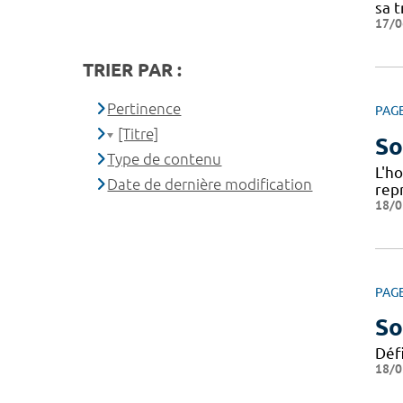
sa t
17/0
TRIER PAR :
Pertinence
PAG
[Titre]
So
Type de contenu
L'h
Date de dernière modification
repr
18/0
PAG
So
Déf
18/0