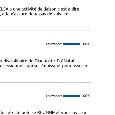
A a une activité de liaison c'est à dire
, elle n'assure donc pas de suivi en
relevance:
100%
ridisciplinaire de Diagnostic PréNatal
fessionnels qui se réunissent pour assurer
relevance:
100%
de l’été, le pôle se REUNNI² et vous invite à