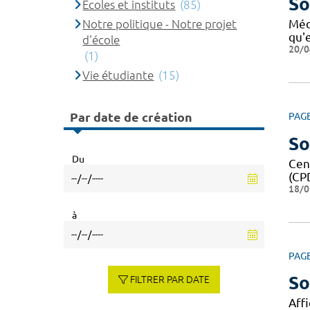
So
Ecoles et instituts
(85)
Notre politique - Notre projet
Méd
qu'e
d'école
20/0
(1)
Vie étudiante
(15)
Par date de création
PAG
So
Du
Cent
(CP
18/0
à
PAG
So
FILTRER PAR DATE
Affi