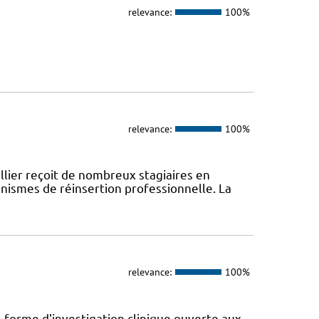
relevance:
100%
relevance:
100%
lier reçoit de nombreux stagiaires en
anismes de réinsertion professionnelle. La
relevance:
100%
-forme d'investigation clinique ouverte aux