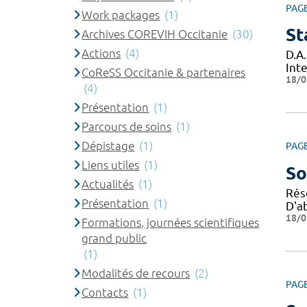
PAG
Work packages
(1)
St
Archives COREVIH Occitanie
(30)
Actions
(4)
D.A.
Inte
CoReSS Occitanie & partenaires
18/0
(4)
Présentation
(1)
Parcours de soins
(1)
Dépistage
(1)
PAG
Liens utiles
(1)
So
Actualités
(1)
Rés
Présentation
(1)
D'ab
18/0
Formations, journées scientifiques
grand public
(1)
Modalités de recours
(2)
PAG
Contacts
(1)