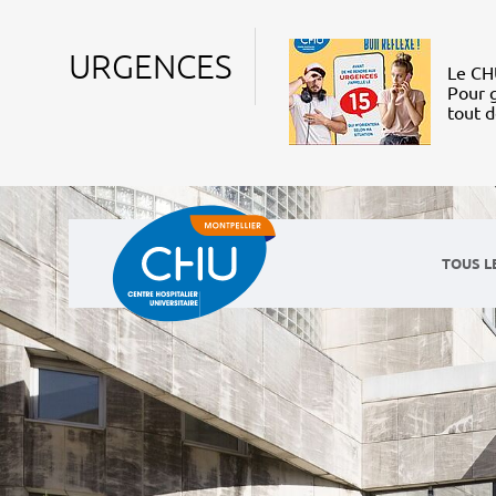
URGENCES
Le CHU
Pour g
tout 
TOUS L