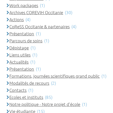
Work packages
(1)
Archives COREVIH Occitanie
(30)
Actions
(4)
CoReSS Occitanie & partenaires
(4)
Présentation
(1)
Parcours de soins
(1)
Dépistage
(1)
Liens utiles
(1)
Actualités
(1)
Présentation
(1)
Formations, journées scientifiques grand public
(1)
Modalités de recours
(2)
Contacts
(1)
Ecoles et instituts
(85)
Notre politique - Notre projet d'école
(1)
Vie étudiante
(15)