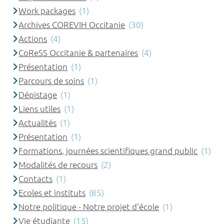
Work packages
(1)
Archives COREVIH Occitanie
(30)
Actions
(4)
CoReSS Occitanie & partenaires
(4)
Présentation
(1)
Parcours de soins
(1)
Dépistage
(1)
Liens utiles
(1)
Actualités
(1)
Présentation
(1)
Formations, journées scientifiques grand public
(1)
Modalités de recours
(2)
Contacts
(1)
Ecoles et instituts
(85)
Notre politique - Notre projet d'école
(1)
Vie étudiante
(15)