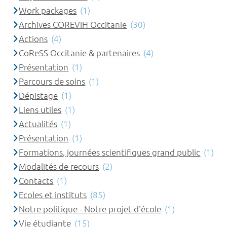
Work packages
(1)
Archives COREVIH Occitanie
(30)
Actions
(4)
CoReSS Occitanie & partenaires
(4)
Présentation
(1)
Parcours de soins
(1)
Dépistage
(1)
Liens utiles
(1)
Actualités
(1)
Présentation
(1)
Formations, journées scientifiques grand public
(1)
Modalités de recours
(2)
Contacts
(1)
Ecoles et instituts
(85)
Notre politique - Notre projet d'école
(1)
Vie étudiante
(15)