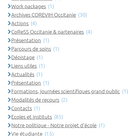
Work packages
(1)
Archives COREVIH Occitanie
(30)
Actions
(4)
CoReSS Occitanie & partenaires
(4)
Présentation
(1)
Parcours de soins
(1)
Dépistage
(1)
Liens utiles
(1)
Actualités
(1)
Présentation
(1)
Formations, journées scientifiques grand public
(1)
Modalités de recours
(2)
Contacts
(1)
Ecoles et instituts
(85)
Notre politique - Notre projet d'école
(1)
Vie étudiante
(15)