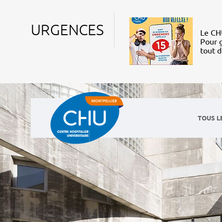
URGENCES
Le CHU
Pour g
tout 
TOUS L