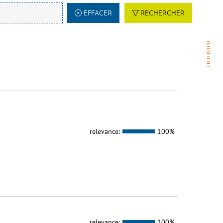
EFFACER
RECHERCHER
relevance:
100%
relevance:
100%