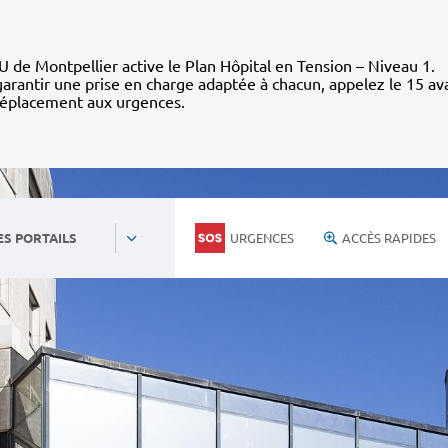
 de Montpellier active le Plan Hôpital en Tension – Niveau 1.
arantir une prise en charge adaptée à chacun, appelez le 15 av
déplacement aux urgences.
URGENCES
ACCÈS RAPIDES
ES PORTAILS