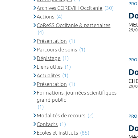
PRO
Archives COREVIH Occitanie
(30)
Do
Actions
(4)
ME
CoReSS Occitanie & partenaires
29/0
(4)
Présentation
(1)
Parcours de soins
(1)
Dépistage
(1)
PRO
Liens utiles
(1)
D
Actualités
(1)
CHE
Présentation
(1)
29/0
Formations, journées scientifiques
grand public
(1)
Modalités de recours
(2)
PRO
Contacts
(1)
Do
Ecoles et instituts
(85)
Méd