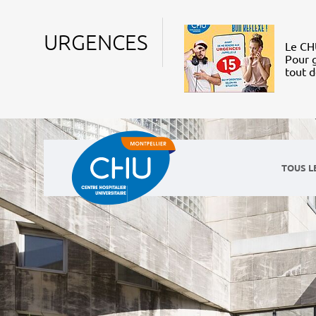
URGENCES
Le CHU
Pour g
tout 
TOUS L