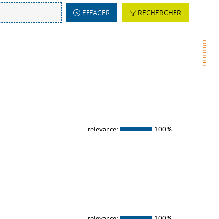
EFFACER
RECHERCHER
relevance:
100%
relevance:
100%