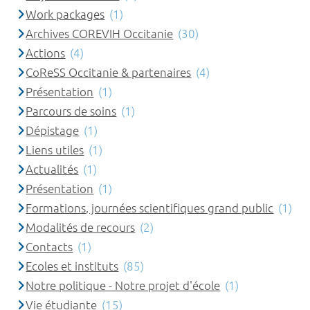
Work packages
(1)
Archives COREVIH Occitanie
(30)
Actions
(4)
CoReSS Occitanie & partenaires
(4)
Présentation
(1)
Parcours de soins
(1)
Dépistage
(1)
Liens utiles
(1)
Actualités
(1)
Présentation
(1)
Formations, journées scientifiques grand public
(1)
Modalités de recours
(2)
Contacts
(1)
Ecoles et instituts
(85)
Notre politique - Notre projet d'école
(1)
Vie étudiante
(15)