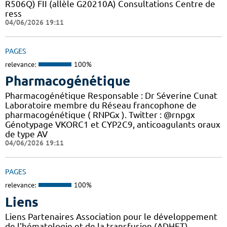
R506Q) FII (allèle G20210A) Consultations Centre de
ress
04/06/2026 19:11
PAGES
relevance:
100%
Pharmacogénétique
Pharmacogénétique Responsable : Dr Séverine Cunat
Laboratoire membre du Réseau francophone de
pharmacogénétique ( RNPGx ). Twitter : @rnpgx
Génotypage VKORC1 et CYP2C9, anticoagulants oraux
de type AV
04/06/2026 19:11
PAGES
relevance:
100%
Liens
Liens Partenaires Association pour le développement
de l'hématologie et de la transfusion (ADHET)