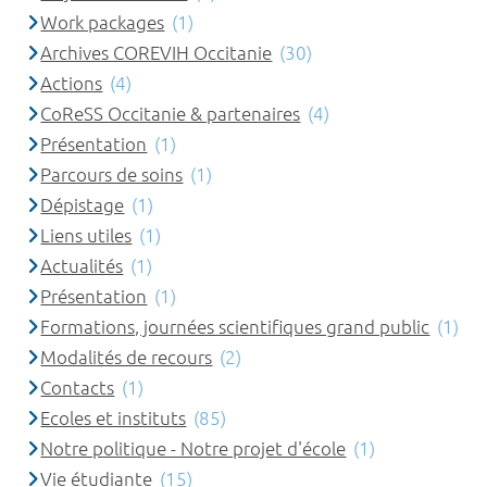
Work packages
(1)
Archives COREVIH Occitanie
(30)
Actions
(4)
CoReSS Occitanie & partenaires
(4)
Présentation
(1)
Parcours de soins
(1)
Dépistage
(1)
Liens utiles
(1)
Actualités
(1)
Présentation
(1)
Formations, journées scientifiques grand public
(1)
Modalités de recours
(2)
Contacts
(1)
Ecoles et instituts
(85)
Notre politique - Notre projet d'école
(1)
Vie étudiante
(15)