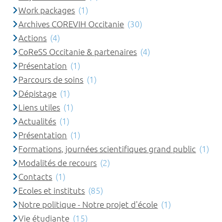
Work packages
(1)
Archives COREVIH Occitanie
(30)
Actions
(4)
CoReSS Occitanie & partenaires
(4)
Présentation
(1)
Parcours de soins
(1)
Dépistage
(1)
Liens utiles
(1)
Actualités
(1)
Présentation
(1)
Formations, journées scientifiques grand public
(1)
Modalités de recours
(2)
Contacts
(1)
Ecoles et instituts
(85)
Notre politique - Notre projet d'école
(1)
Vie étudiante
(15)