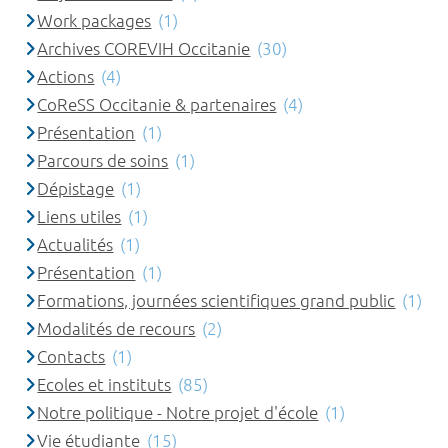
Work packages
(1)
Archives COREVIH Occitanie
(30)
Actions
(4)
CoReSS Occitanie & partenaires
(4)
Présentation
(1)
Parcours de soins
(1)
Dépistage
(1)
Liens utiles
(1)
Actualités
(1)
Présentation
(1)
Formations, journées scientifiques grand public
(1)
Modalités de recours
(2)
Contacts
(1)
Ecoles et instituts
(85)
Notre politique - Notre projet d'école
(1)
Vie étudiante
(15)