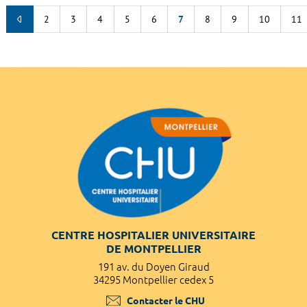
2
3
4
5
6
7
8
9
10
11
CENTRE HOSPITALIER UNIVERSITAIRE
DE MONTPELLIER
191 av. du Doyen Giraud
34295 Montpellier cedex 5
Contacter le CHU