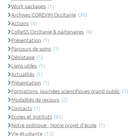
Work packages
(1)
Archives COREVIH Occitanie
(30)
Actions
(4)
CoReSS Occitanie & partenaires
(4)
Présentation
(1)
Parcours de soins
(1)
Dépistage
(1)
Liens utiles
(1)
Actualités
(1)
Présentation
(1)
Formations, journées scientifiques grand public
(1)
Modalités de recours
(2)
Contacts
(1)
Ecoles et instituts
(85)
Notre politique - Notre projet d'école
(1)
Vie étudiante
(15)