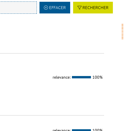
EFFACER
RECHERCHER
relevance:
100%
relevance:
100%