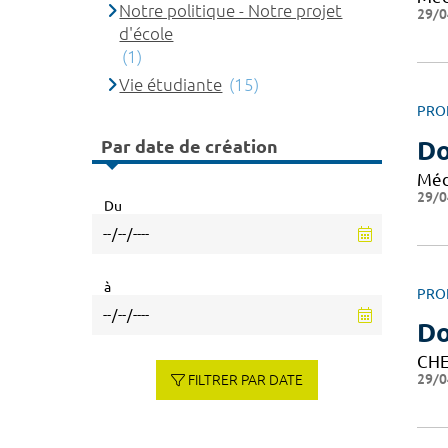
Notre politique - Notre projet
29/0
d'école
(1)
Vie étudiante
(15)
PRO
Par date de création
Do
Méd
29/0
Du
à
PRO
Do
CHE
29/0
FILTRER PAR DATE