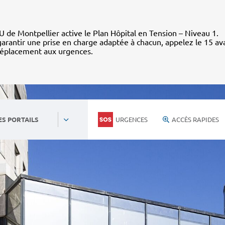
 de Montpellier active le Plan Hôpital en Tension – Niveau 1.
arantir une prise en charge adaptée à chacun, appelez le 15 av
déplacement aux urgences.
URGENCES
ACCÈS RAPIDES
ES PORTAILS