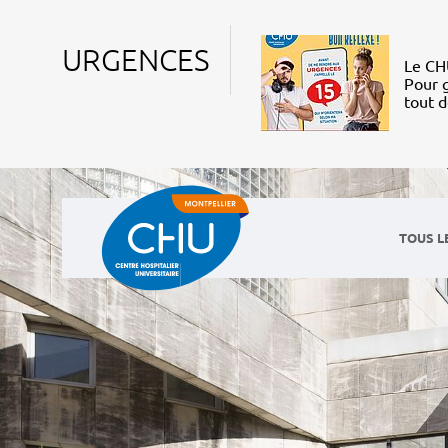
URGENCES
Le CHU
Pour g
tout 
TOUS L