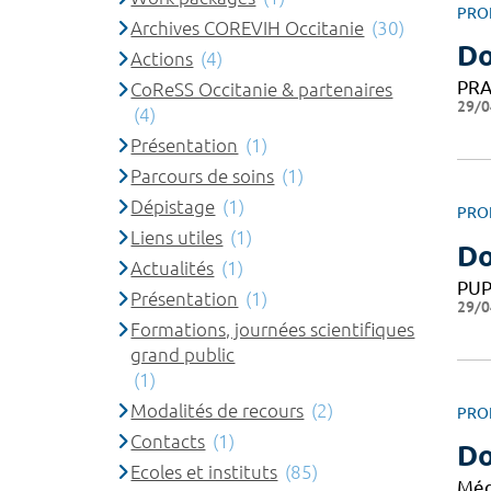
PRO
Archives COREVIH Occitanie
(30)
Do
Actions
(4)
PRA
CoReSS Occitanie & partenaires
29/0
(4)
Présentation
(1)
Parcours de soins
(1)
Dépistage
(1)
PRO
Liens utiles
(1)
Do
Actualités
(1)
PU
Présentation
(1)
29/0
Formations, journées scientifiques
grand public
(1)
Modalités de recours
(2)
PRO
Contacts
(1)
Do
Ecoles et instituts
(85)
Méd