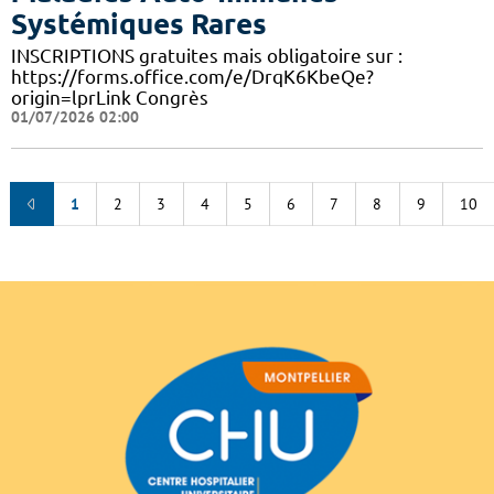
Systémiques Rares
INSCRIPTIONS gratuites mais obligatoire sur :
https://forms.office.com/e/DrqK6KbeQe?
origin=lprLink Congrès
01/07/2026 02:00
1
2
3
4
5
6
7
8
9
10