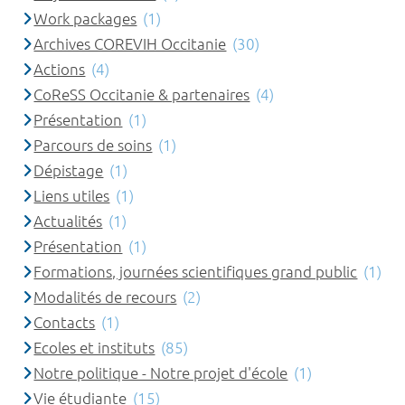
Work packages
(1)
Archives COREVIH Occitanie
(30)
Actions
(4)
CoReSS Occitanie & partenaires
(4)
Présentation
(1)
Parcours de soins
(1)
Dépistage
(1)
Liens utiles
(1)
Actualités
(1)
Présentation
(1)
Formations, journées scientifiques grand public
(1)
Modalités de recours
(2)
Contacts
(1)
Ecoles et instituts
(85)
Notre politique - Notre projet d'école
(1)
Vie étudiante
(15)