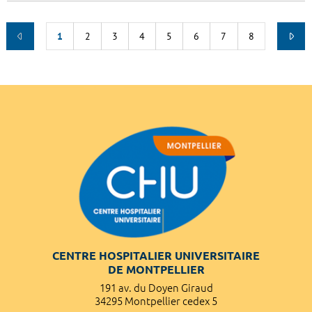
1
2
3
4
5
6
7
8
CENTRE HOSPITALIER UNIVERSITAIRE
DE MONTPELLIER
191 av. du Doyen Giraud
34295 Montpellier cedex 5