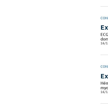
CON
Ex
ECG 
dom
16/1
CON
Ex
Hém
myoc
16/1