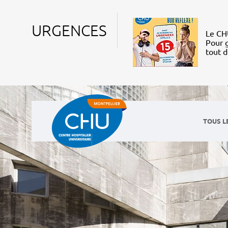
URGENCES
Le CHU
Pour g
tout 
TOUS L