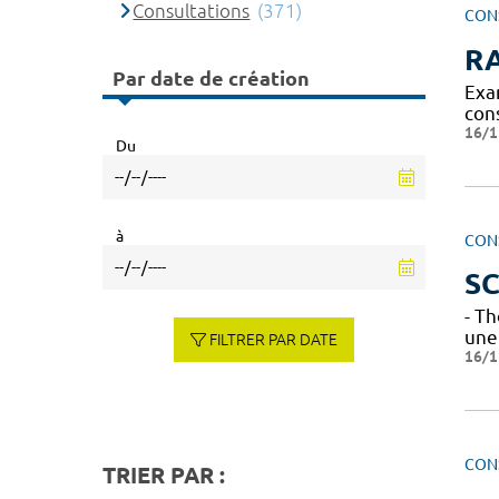
Consultations
(371)
CON
R
Par date de création
Exa
con
16/1
Du
à
CON
SC
- T
une 
FILTRER PAR DATE
16/1
CON
TRIER PAR :