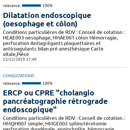
relevance:
100%
Dilatation endoscopique
(oesophage et côlon)
Conditions particulières de RDV : Conseil de cotation :
HEAE003 oesophage; HHAE001 côlon Hémorragie,
perforation Antiagrégants plaquettaires et
anticoagulants bilan pré anesthésique Carte
vitale,Pièce
13/12/2019 17:40
CONSULTATIONS
relevance:
100%
ERCP ou CPRE "cholangio
pancréatographie rétrograde
endoscopique"
Conditions particulières de RDV : Conseil de cotation :
HMQH007 simple; HMGE002 sphinctérotomie
perforation duodénale, angiocholite, hémorragie