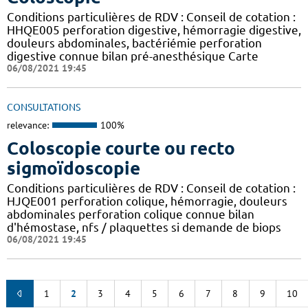
Conditions particulières de RDV : Conseil de cotation :
HHQE005 perforation digestive, hémorragie digestive,
douleurs abdominales, bactériémie perforation
digestive connue bilan pré-anesthésique Carte
06/08/2021 19:45
CONSULTATIONS
relevance:
100%
Coloscopie courte ou recto
sigmoïdoscopie
Conditions particulières de RDV : Conseil de cotation :
HJQE001 perforation colique, hémorragie, douleurs
abdominales perforation colique connue bilan
d'hémostase, nfs / plaquettes si demande de biops
06/08/2021 19:45
1
2
3
4
5
6
7
8
9
10