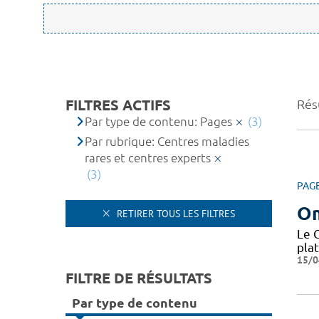
FILTRES ACTIFS
Résu
Par type de contenu: Pages
(3)
Par rubrique: Centres maladies
rares et centres experts
(3)
PAG
O
RETIRER TOUS LES FILTRES
Le 
pla
15/0
FILTRE DE RÉSULTATS
Par type de contenu