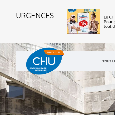
URGENCES
Le CHU
Pour g
tout 
TOUS L