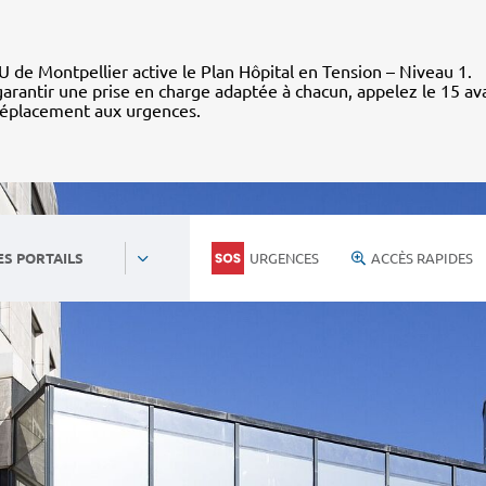
 de Montpellier active le Plan Hôpital en Tension – Niveau 1.
arantir une prise en charge adaptée à chacun, appelez le 15 av
déplacement aux urgences.
URGENCES
ACCÈS RAPIDES
ES PORTAILS