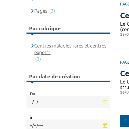
PAG
Pages
(3)
Ce
Le 
Par rubrique
(ce
15/0
Centres maladies rares et centres
experts
(3)
PAG
Ce
Par date de création
Le 
str
16/0
Du
à