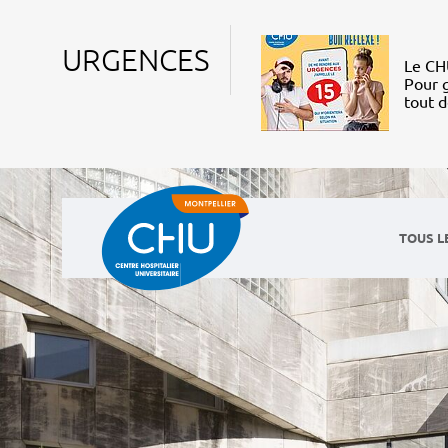
URGENCES
Le CHU
Pour g
tout 
TOUS L