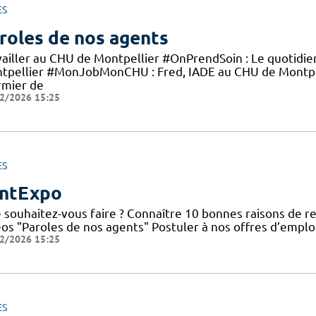
ES
roles de nos agents
vailler au CHU de Montpellier #OnPrendSoin : Le quotidi
tpellier #MonJobMonCHU : Fred, IADE au CHU de Montp
rmier de
2/2026 15:25
ES
ntExpo
 souhaitez-vous faire ? Connaître 10 bonnes raisons de re
éos "Paroles de nos agents" Postuler à nos offres d’emplo
2/2026 15:25
ES