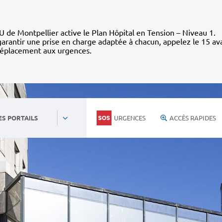
 de Montpellier active le Plan Hôpital en Tension – Niveau 1.
arantir une prise en charge adaptée à chacun, appelez le 15 av
déplacement aux urgences.
URGENCES
ACCÈS RAPIDES
ES PORTAILS