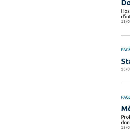
Do
Hos
d'i
18/0
PAG
St
18/0
PAG
Mé
Pro
don
18/0