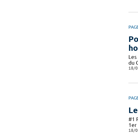
PAG
Po
ho
Les
du 
18/0
PAG
Le
#1 
1er 
18/0