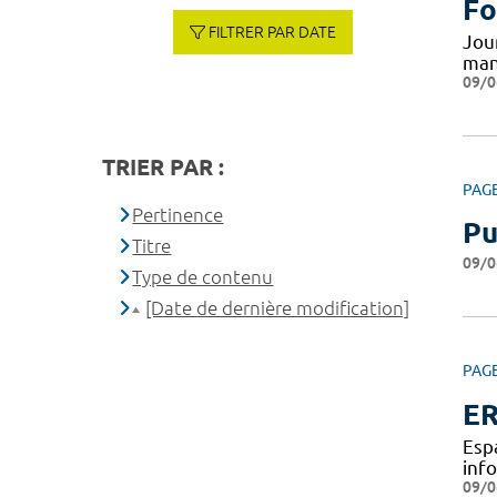
Fo
FILTRER PAR DATE
Jou
man
09/0
TRIER PAR :
PAG
Pertinence
Pu
Titre
09/0
Type de contenu
[Date de dernière modification]
PAG
ER
Esp
inf
09/0