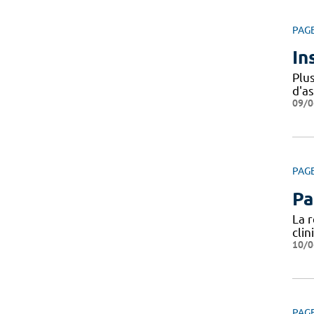
PAG
In
Plu
d'a
09/0
PAG
Pa
La 
cli
10/0
PAG