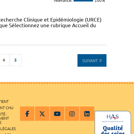
relevance:
100%
Recherche Clinique et Epidémiologie (URCE)
ue Sélectionnez une rubrique Accueil du
4
5
SUIVANT
 DE LA LISTE
TIENT
ENT CHU
ITÉ :
EMENT
E
 LÉGALES