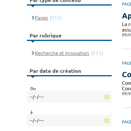
Par type de contenu
PAG
Ap
Pages
(111)
La 
assu
09/0
Par rubrique
Recherche et innovation
(111)
PAG
Par date de création
Co
Com
Cont
Du
09/0
à
PAG