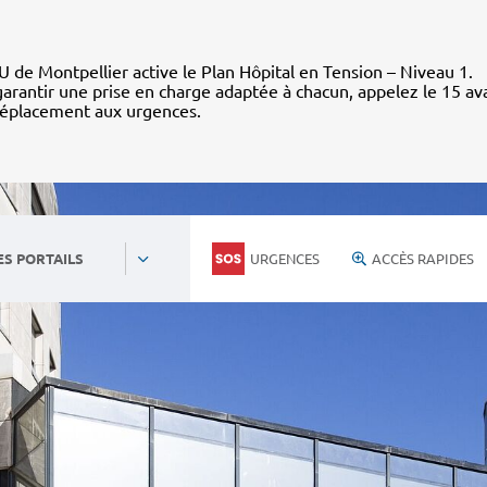
 de Montpellier active le Plan Hôpital en Tension – Niveau 1.
arantir une prise en charge adaptée à chacun, appelez le 15 av
déplacement aux urgences.
URGENCES
ACCÈS RAPIDES
ES PORTAILS