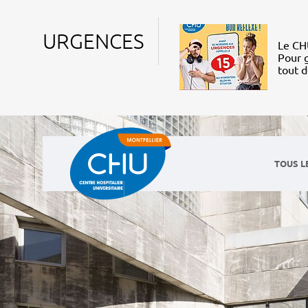
URGENCES
Le CHU
Pour g
tout 
TOUS L