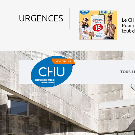
URGENCES
Le CHU
Pour g
tout 
TOUS L