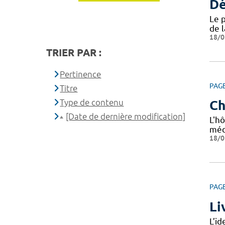
Dé
Le 
de 
18/0
TRIER PAR :
Pertinence
PAG
Titre
Type de contenu
Ch
[Date de dernière modification]
L'hô
méd
18/0
PAG
Li
L’i