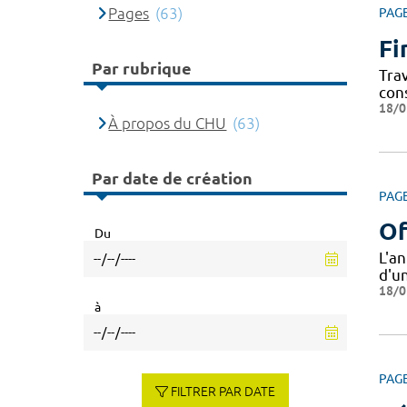
Pages
(63)
PAG
Fi
Par rubrique
Tra
con
18/0
À propos du CHU
(63)
Par date de création
PAG
Of
Du
L'a
d'u
18/0
à
PAG
FILTRER PAR DATE