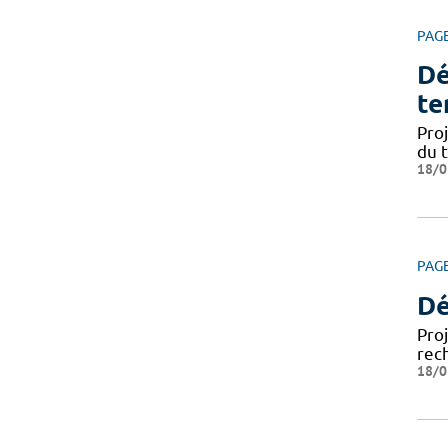
PAG
Dé
te
Pro
du 
18/0
PAG
Dé
Pro
rec
18/0