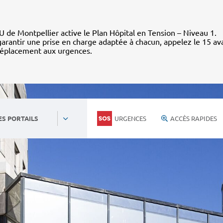
 de Montpellier active le Plan Hôpital en Tension – Niveau 1.
arantir une prise en charge adaptée à chacun, appelez le 15 av
déplacement aux urgences.
URGENCES
ACCÈS RAPIDES
ES PORTAILS