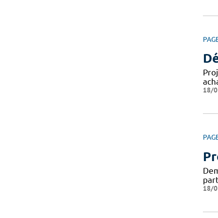
PAG
Dé
Pro
ach
18/0
PAG
Pr
Dema
par
18/0