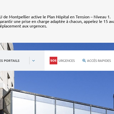
 de Montpellier active le Plan Hôpital en Tension – Niveau 1.
arantir une prise en charge adaptée à chacun, appelez le 15 av
déplacement aux urgences.
URGENCES
ACCÈS RAPIDES
ES PORTAILS