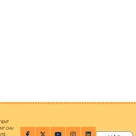
TIENT
ENT CHU
ITÉ :