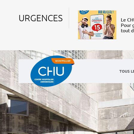
URGENCES
Le CHU
Pour g
tout 
TOUS L