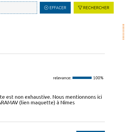
EFFACER
RECHERCHER
relevance:
100%
iste est non exhaustive. Nous mentionnons ici
 L’ARAMAV (lien maquette) à Nîmes