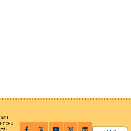
TIENT
ENT CHU
ITÉ :