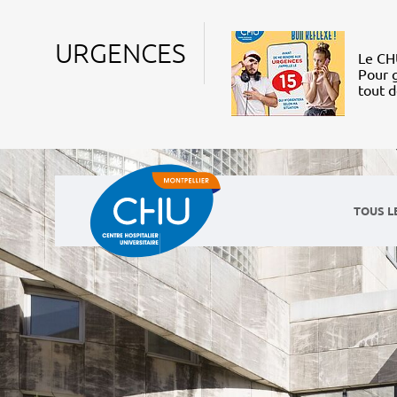
URGENCES
Le CHU
Pour g
tout 
TOUS L