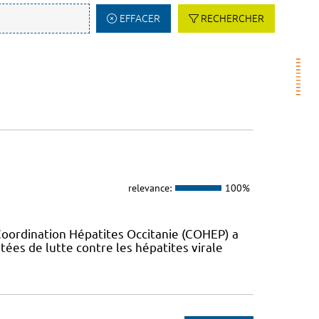
EFFACER
RECHERCHER
relevance:
100%
Coordination Hépatites Occitanie (COHEP) a
es de lutte contre les hépatites virale