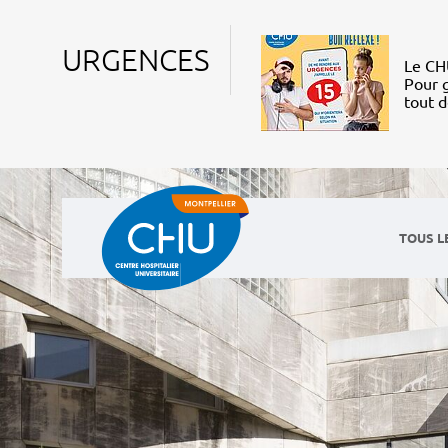
URGENCES
Le CHU
Pour g
tout 
TOUS L