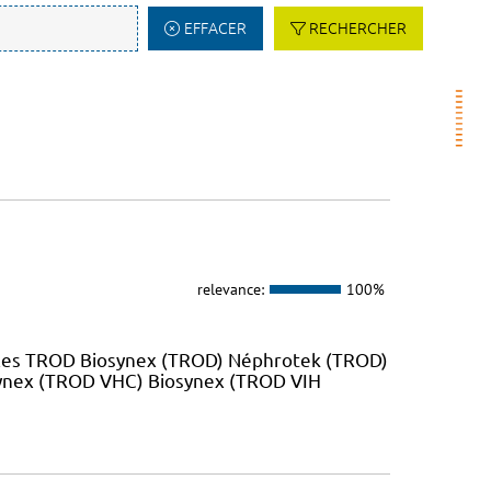
EFFACER
RECHERCHER
relevance:
100%
 les TROD Biosynex (TROD) Néphrotek (TROD)
ynex (TROD VHC) Biosynex (TROD VIH