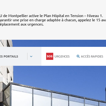
 de Montpellier active le Plan Hôpital en Tension – Niveau 1.
arantir une prise en charge adaptée à chacun, appelez le 15 av
déplacement aux urgences.
URGENCES
ACCÈS RAPIDES
ES PORTAILS