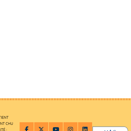
TIENT
ENT CHU
ITÉ :