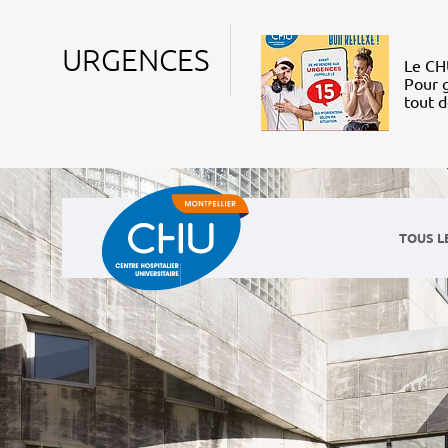
URGENCES
Le CHU
Pour g
tout 
TOUS L