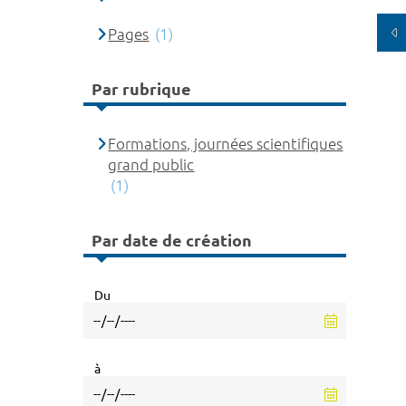
Pages
(1)
Par rubrique
Formations, journées scientifiques
grand public
(1)
Par date de création
Du
à