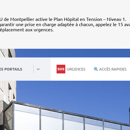
 de Montpellier active le Plan Hôpital en Tension – Niveau 1.
arantir une prise en charge adaptée à chacun, appelez le 15 av
déplacement aux urgences.
URGENCES
ACCÈS RAPIDES
ES PORTAILS