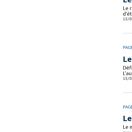
Le r
d'ét
15/0
PAG
Le
Défi
L’au
15/0
PAG
Le
Le m