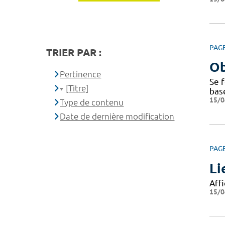
PAG
TRIER PAR :
Ob
Pertinence
Se f
[Titre]
bas
15/0
Type de contenu
Date de dernière modification
PAG
Li
Affi
15/0