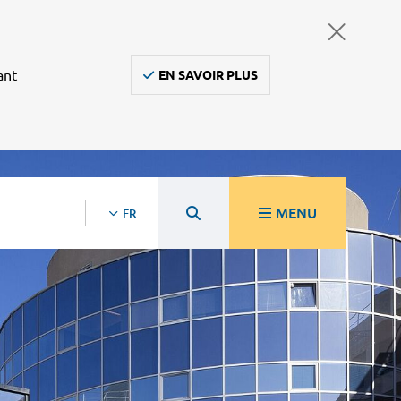
ant
EN SAVOIR PLUS
MENU
FR