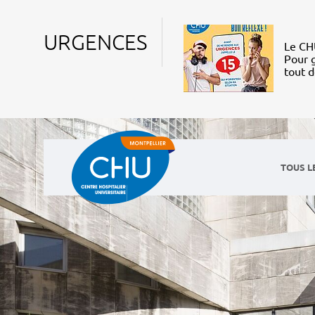
URGENCES
Le CHU
Pour g
tout 
TOUS L