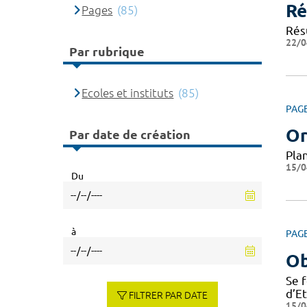
Ré
Pages
(85)
Résu
22/0
Par rubrique
Ecoles et instituts
(85)
PAG
Or
Par date de création
Pla
15/0
Du
à
PAG
Ob
Se 
d’E
FILTRER PAR DATE
15/0