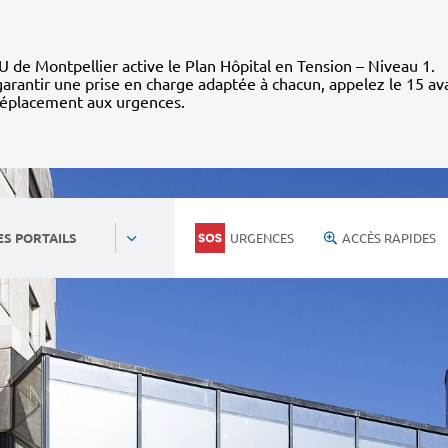
 de Montpellier active le Plan Hôpital en Tension – Niveau 1.
arantir une prise en charge adaptée à chacun, appelez le 15 av
déplacement aux urgences.
URGENCES
ACCÈS RAPIDES
ES PORTAILS