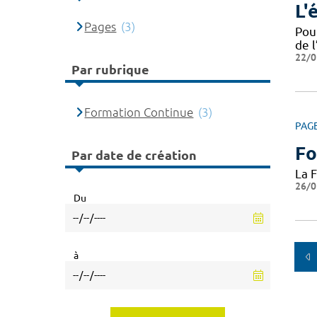
L'
Pages
(3)
Pou
de l
22/0
Par rubrique
Formation Continue
(3)
PAG
Fo
Par date de création
La 
26/0
Du
à