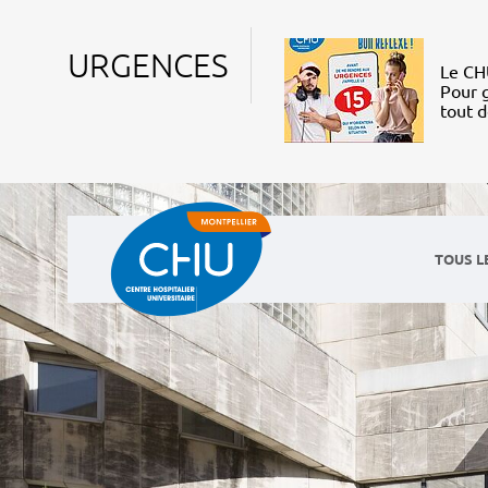
URGENCES
Le CHU
Pour g
tout 
TOUS L