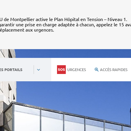
 de Montpellier active le Plan Hôpital en Tension – Niveau 1.
arantir une prise en charge adaptée à chacun, appelez le 15 av
déplacement aux urgences.
URGENCES
ACCÈS RAPIDES
ES PORTAILS