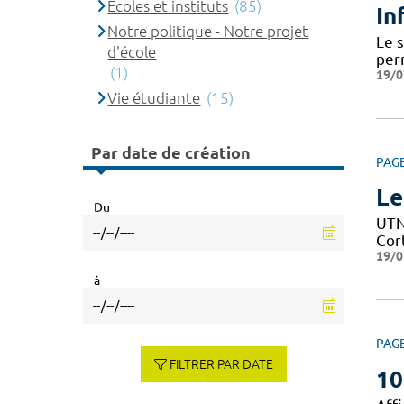
Ecoles et instituts
(85)
In
Notre politique - Notre projet
Le 
d'école
per
(1)
19/0
Vie étudiante
(15)
Par date de création
PAG
Le
Du
UTN 
Cor
19/0
à
PAG
FILTRER PAR DATE
10