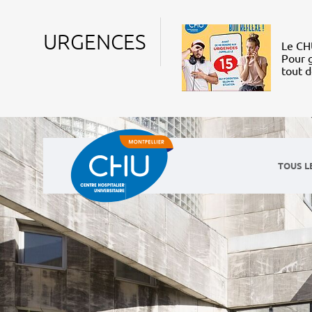
URGENCES
Le CHU
Pour g
tout 
TOUS L