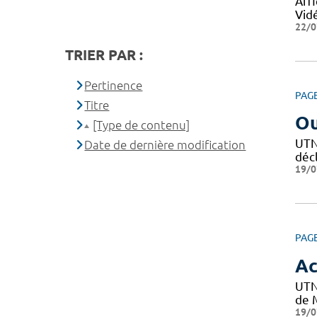
Affi
Vid
22/0
TRIER PAR :
Pertinence
PAG
Titre
Ou
[Type de contenu]
UTN 
Date de dernière modification
décl
19/0
PAG
Ac
UTN
de M
19/0