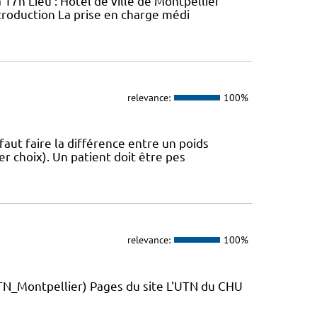
 17h Lieu : Hôtel de ville de Montpellier
troduction La prise en charge médi
relevance:
100%
 faut faire la différence entre un poids
r choix). Un patient doit être pes
relevance:
100%
_Montpellier) Pages du site L'UTN du CHU