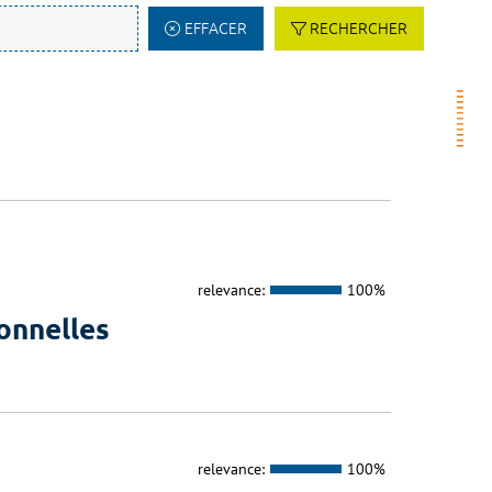
EFFACER
RECHERCHER
relevance:
100%
onnelles
relevance:
100%