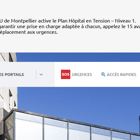
 de Montpellier active le Plan Hôpital en Tension – Niveau 1.
arantir une prise en charge adaptée à chacun, appelez le 15 av
déplacement aux urgences.
URGENCES
ACCÈS RAPIDES
ES PORTAILS