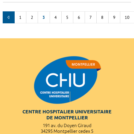
1
2
3
4
5
6
7
8
9
10
CENTRE HOSPITALIER UNIVERSITAIRE
DE MONTPELLIER
191 av. du Doyen Giraud
34295 Montpellier cedex 5