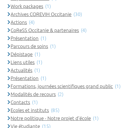
Work packages
(1)
Archives COREVIH Occitanie
(30)
Actions
(4)
CoReSS Occitanie & partenaires
(4)
Présentation
(1)
Parcours de soins
(1)
Dépistage
(1)
Liens utiles
(1)
Actualités
(1)
Présentation
(1)
Formations, journées scientifiques grand public
(1)
Modalités de recours
(2)
Contacts
(1)
Ecoles et instituts
(85)
Notre politique - Notre projet d'école
(1)
Vie étudiante
(15)