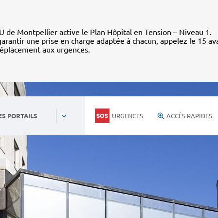
 de Montpellier active le Plan Hôpital en Tension – Niveau 1.
arantir une prise en charge adaptée à chacun, appelez le 15 av
déplacement aux urgences.
URGENCES
ACCÈS RAPIDES
ES PORTAILS