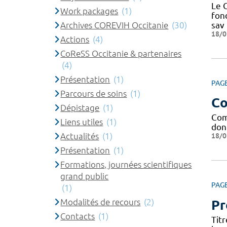
Le C
Work packages
(1)
fond
Archives COREVIH Occitanie
(30)
sav
18/0
Actions
(4)
CoReSS Occitanie & partenaires
(4)
Présentation
(1)
PAG
Parcours de soins
(1)
Co
Dépistage
(1)
Com
Liens utiles
(1)
don
Actualités
(1)
18/0
Présentation
(1)
Formations, journées scientifiques
grand public
PAG
(1)
Modalités de recours
(2)
Pr
Contacts
(1)
Tit