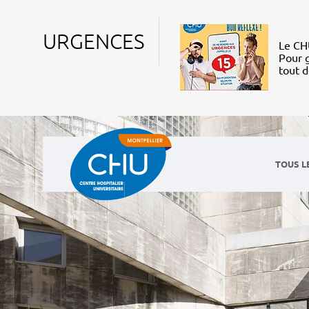
URGENCES
Le CHU
Pour g
tout 
TOUS L