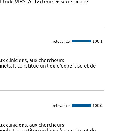
tude VIRSTA : Facteurs associés à une
relevance:
100%
ux cliniciens, aux chercheurs
els. Il constitue un lieu d'expertise et de
relevance:
100%
ux cliniciens, aux chercheurs
els. Il constitue un lieu d'expertise et de