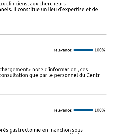
ux cliniciens, aux chercheurs
els. Il constitue un lieu d'expertise et de
relevance:
100%
échargement> note d'information , ces
 consultation que par le personnel du Centr
relevance:
100%
près gastrectomie en manchon sous