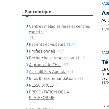
PAG
Par rubrique
As
Au 
ass
Centres maladies rares et centres
18/0
experts
(3)
Patients et visiteurs
(137)
Professionnels
(47)
PAG
Recherche et innovation
(111)
Té
À propos du CHU
(63)
Le C
Actualités & Agenda
(2)
fond
Infos & recommandations
(1)
sav
18/0
RESSOURCES
(1)
PRESENTATION DE LA
PLATEFORME
(1)
PAG