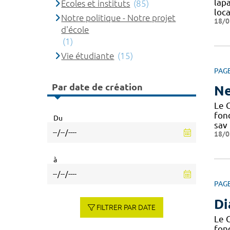
lap
Ecoles et instituts
(85)
loca
Notre politique - Notre projet
18/0
d'école
(1)
Vie étudiante
(15)
PAG
Par date de création
Ne
Le C
fond
Du
sav
18/0
à
PAG
Di
FILTRER PAR DATE
Le C
fond