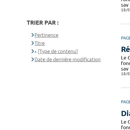
sav
18/0
TRIER PAR :
Pertinence
PAG
Titre
Ré
[Type de contenu]
Le C
Date de dernière modification
fond
sav
18/0
PAG
D
Le C
fond