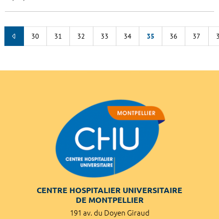
30
31
32
33
34
35
36
37
CENTRE HOSPITALIER UNIVERSITAIRE
DE MONTPELLIER
191 av. du Doyen Giraud