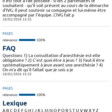
Il est tout à fait possible - si les 2 partenaires le
souhaitent - qu’il soit présent au cours de la démarche
d’IVG. Il peut soutenir sa compagne et lui-même être
accompagné par l’équipe. L’IVG fait p
18/02/2026 15:25
PAGES
relevance:
100%
FAQ
Questions 1) La consultation d’anesthésie est-elle
obligatoire ? 2) C’est quoi être à jeun ? 3) Faut-il être
systématiquement à jeun avant une anesthésie ? 4)
On m'a dit qu'il fallait que je sois a je
18/02/2026 15:25
PAGES
relevance:
100%
Lexique
A B C D E F G H I J K L M N O P Q R S T U V W X Y Z