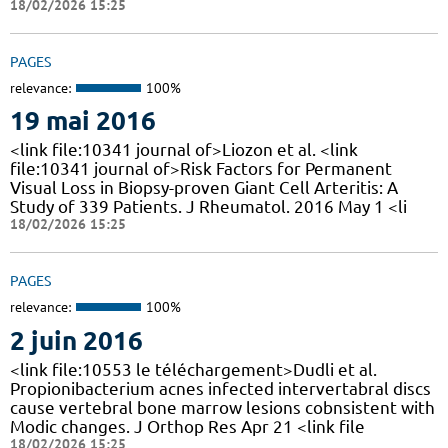
18/02/2026 15:25
PAGES
relevance:
100%
19 mai 2016
<link file:10341 journal of>Liozon et al. <link
file:10341 journal of>Risk Factors for Permanent
Visual Loss in Biopsy-proven Giant Cell Arteritis: A
Study of 339 Patients. J Rheumatol. 2016 May 1 <li
18/02/2026 15:25
PAGES
relevance:
100%
2 juin 2016
<link file:10553 le téléchargement>Dudli et al.
Propionibacterium acnes infected intervertabral discs
cause vertebral bone marrow lesions cobnsistent with
Modic changes. J Orthop Res Apr 21 <link file
18/02/2026 15:25