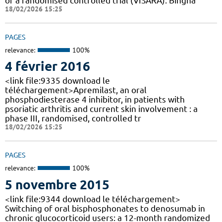
of a randomised controlled trial (VISARA). Bingha
18/02/2026 15:25
PAGES
relevance:
100%
4 février 2016
<link file:9335 download le
téléchargement>Apremilast, an oral
phosphodiesterase 4 inhibitor, in patients with
psoriatic arthritis and current skin involvement : a
phase III, randomised, controlled tr
18/02/2026 15:25
PAGES
relevance:
100%
5 novembre 2015
<link file:9344 download le téléchargement>
Switching of oral bisphosphonates to denosumab in
chronic glucocorticoid users: a 12-month randomized