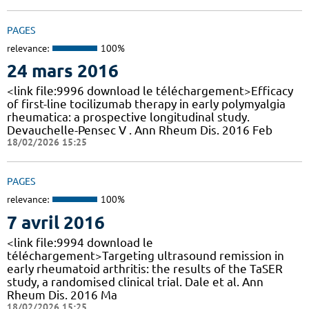
PAGES
relevance:
100%
24 mars 2016
<link file:9996 download le téléchargement>Efficacy
of first-line tocilizumab therapy in early polymyalgia
rheumatica: a prospective longitudinal study.
Devauchelle-Pensec V . Ann Rheum Dis. 2016 Feb
18/02/2026 15:25
PAGES
relevance:
100%
7 avril 2016
<link file:9994 download le
téléchargement>Targeting ultrasound remission in
early rheumatoid arthritis: the results of the TaSER
study, a randomised clinical trial. Dale et al. Ann
Rheum Dis. 2016 Ma
18/02/2026 15:25