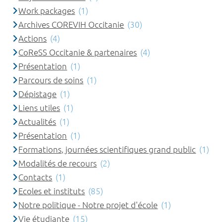
Work packages
(1)
Archives COREVIH Occitanie
(30)
Actions
(4)
CoReSS Occitanie & partenaires
(4)
Présentation
(1)
Parcours de soins
(1)
Dépistage
(1)
Liens utiles
(1)
Actualités
(1)
Présentation
(1)
Formations, journées scientifiques grand public
(1)
Modalités de recours
(2)
Contacts
(1)
Ecoles et instituts
(85)
Notre politique - Notre projet d'école
(1)
Vie étudiante
(15)