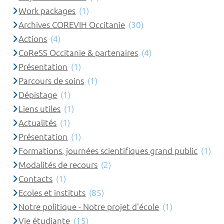
Work packages
(1)
Archives COREVIH Occitanie
(30)
Actions
(4)
CoReSS Occitanie & partenaires
(4)
Présentation
(1)
Parcours de soins
(1)
Dépistage
(1)
Liens utiles
(1)
Actualités
(1)
Présentation
(1)
Formations, journées scientifiques grand public
(1)
Modalités de recours
(2)
Contacts
(1)
Ecoles et instituts
(85)
Notre politique - Notre projet d'école
(1)
Vie étudiante
(15)