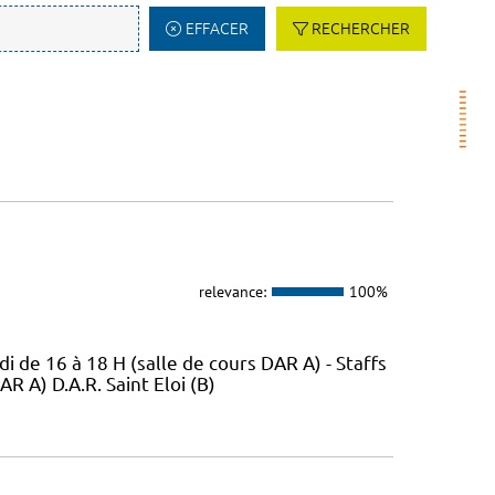
EFFACER
RECHERCHER
relevance:
100%
di de 16 à 18 H (salle de cours DAR A) - Staffs
R A) D.A.R. Saint Eloi (B)