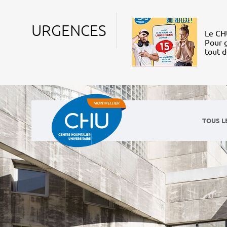
URGENCES
Le CHU
Pour g
tout 
TOUS L