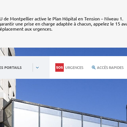
 de Montpellier active le Plan Hôpital en Tension – Niveau 1.
arantir une prise en charge adaptée à chacun, appelez le 15 av
déplacement aux urgences.
URGENCES
ACCÈS RAPIDES
ES PORTAILS