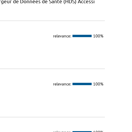
rgeur de Données de Santé (HDS) Accessi
relevance:
100%
relevance:
100%