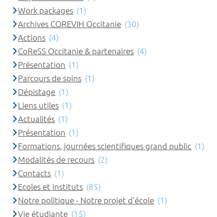
Work packages
(1)
Archives COREVIH Occitanie
(30)
Actions
(4)
CoReSS Occitanie & partenaires
(4)
Présentation
(1)
Parcours de soins
(1)
Dépistage
(1)
Liens utiles
(1)
Actualités
(1)
Présentation
(1)
Formations, journées scientifiques grand public
(1)
Modalités de recours
(2)
Contacts
(1)
Ecoles et instituts
(85)
Notre politique - Notre projet d'école
(1)
Vie étudiante
(15)