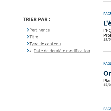
PAG
TRIER PAR :
L'
Pertinence
L'E
Pro
Titre
15/0
Type de contenu
[Date de dernière modification]
PAG
Or
Pla
15/0
PAG