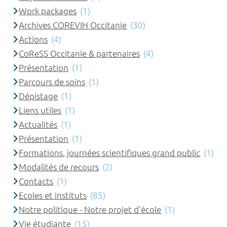
Work packages
(1)
Archives COREVIH Occitanie
(30)
Actions
(4)
CoReSS Occitanie & partenaires
(4)
Présentation
(1)
Parcours de soins
(1)
Dépistage
(1)
Liens utiles
(1)
Actualités
(1)
Présentation
(1)
Formations, journées scientifiques grand public
(1)
Modalités de recours
(2)
Contacts
(1)
Ecoles et instituts
(85)
Notre politique - Notre projet d'école
(1)
Vie étudiante
(15)