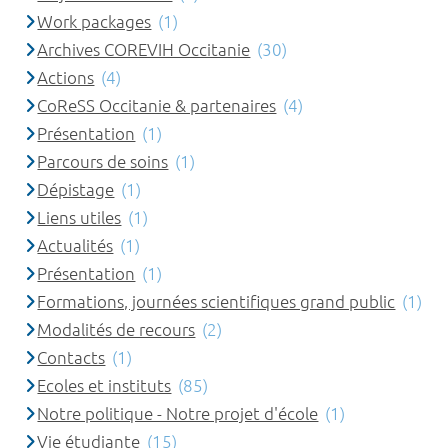
Work packages
(1)
Archives COREVIH Occitanie
(30)
Actions
(4)
CoReSS Occitanie & partenaires
(4)
Présentation
(1)
Parcours de soins
(1)
Dépistage
(1)
Liens utiles
(1)
Actualités
(1)
Présentation
(1)
Formations, journées scientifiques grand public
(1)
Modalités de recours
(2)
Contacts
(1)
Ecoles et instituts
(85)
Notre politique - Notre projet d'école
(1)
Vie étudiante
(15)