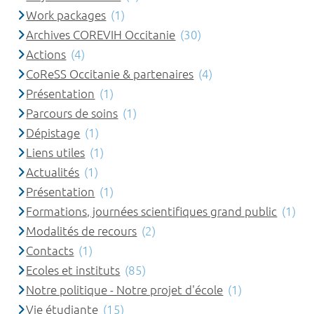
Work packages
(1)
Archives COREVIH Occitanie
(30)
Actions
(4)
CoReSS Occitanie & partenaires
(4)
Présentation
(1)
Parcours de soins
(1)
Dépistage
(1)
Liens utiles
(1)
Actualités
(1)
Présentation
(1)
Formations, journées scientifiques grand public
(1)
Modalités de recours
(2)
Contacts
(1)
Ecoles et instituts
(85)
Notre politique - Notre projet d'école
(1)
Vie étudiante
(15)