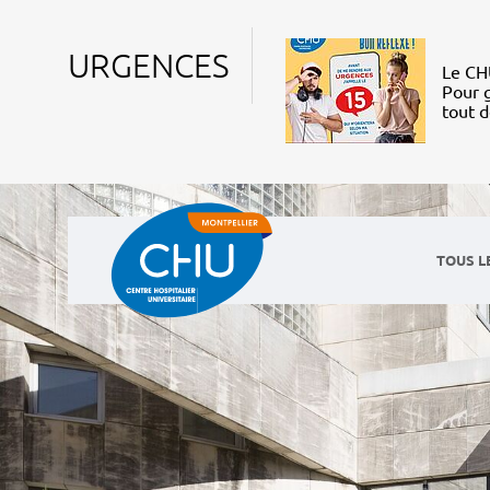
URGENCES
Le CHU
Pour g
tout 
TOUS L