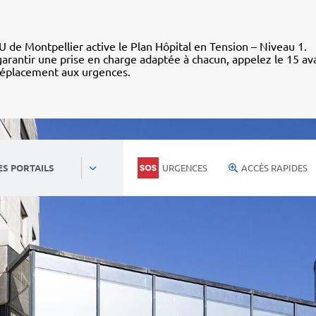
 de Montpellier active le Plan Hôpital en Tension – Niveau 1.
arantir une prise en charge adaptée à chacun, appelez le 15 av
déplacement aux urgences.
URGENCES
ACCÈS RAPIDES
ES PORTAILS