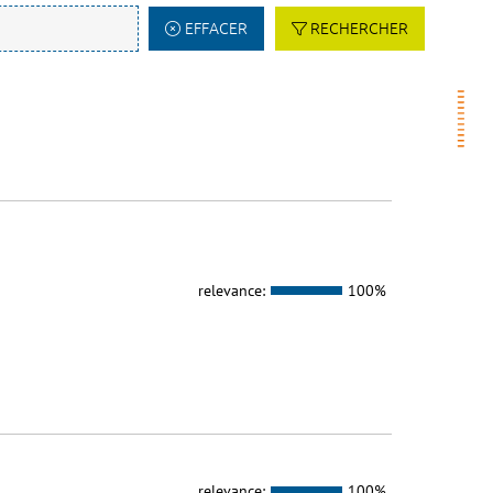
EFFACER
RECHERCHER
relevance:
100%
relevance:
100%