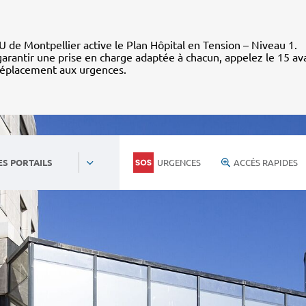
 de Montpellier active le Plan Hôpital en Tension – Niveau 1.
arantir une prise en charge adaptée à chacun, appelez le 15 av
déplacement aux urgences.
URGENCES
ACCÈS RAPIDES
ES PORTAILS