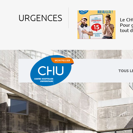
URGENCES
Le CHU
Pour g
tout 
TOUS L