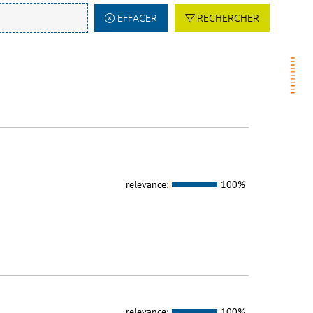
EFFACER
RECHERCHER
relevance:
100%
relevance:
100%